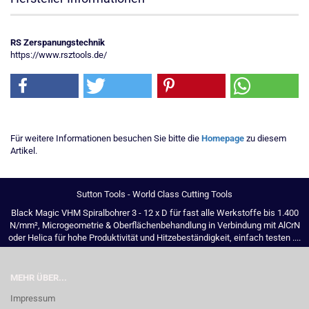
RS Zerspanungstechnik
https://www.rsztools.de/
Für weitere Informationen besuchen Sie bitte die
Homepage
zu diesem
Artikel.
Sutton Tools - World Class Cutting Tools
Black Magic VHM Spiralbohrer 3 - 12 x D für fast alle Werkstoffe bis 1.400
N/mm², Microgeometrie & Oberflächenbehandlung in Verbindung mit AlCrN
oder Helica für hohe Produktivität und Hitzebeständigkeit, einfach testen ....
MEHR ÜBER...
Impressum