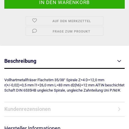
AUF DEN MERKZETTEL
FRAGE ZUM PRODUKT
Beschreibung
Vollhartmetallfräser Flachstirn 35/38° Spirale Z=4 D=12,0 mm
r(+/-0,02)=0,5 mm l1=26,0 mm L=83 mm d2(h6)=12 mm AlTiN beschichtet
Schaft DIN 6535HB ungleiche Spirale, ungleiche Zahnteilung Uni P/M/K
Kundenrezensionen
Hersteller Informationen