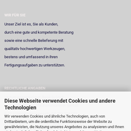
WIR FÜR SIE
Unser Ziel ist es, Sie als Kunden,
durch eine gute und kompetente Beratung
sowie eine schnelle Belieferung mit
qualitativ hochwertigen Werkzeugen,
bestens und umfassend in ihren
Fertigungsaufgaben zu unterstützen.
RECHTLICHE ANGABEN
Vertretungsberechtigt: René Schrick
Diese Webseite verwendet Cookies und andere
Umsatzsteuer-Identifikationsnummer gemäß
Technologien
§ 27 a Umsatzsteuergesetz: DE 258 598 551
Wir verwenden Cookies und ähnliche Technologien, auch von
Drittanbietern, um die ordentliche Funktionsweise der Website zu
Registergericht: Amtsgericht Neuss
gewährleisten, die Nutzung unseres Angebotes zu analysieren und Ihnen
Registernummer: HRA 6723