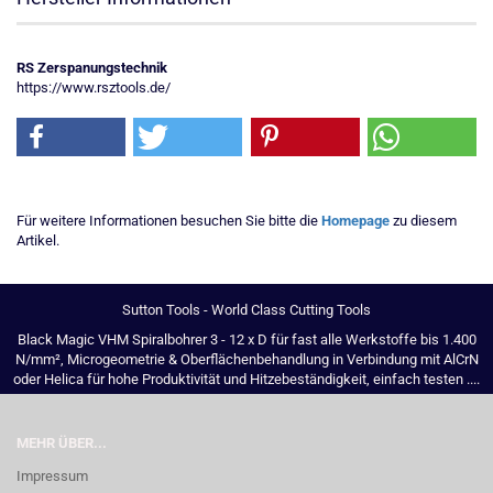
RS Zerspanungstechnik
https://www.rsztools.de/
Für weitere Informationen besuchen Sie bitte die
Homepage
zu diesem
Artikel.
Sutton Tools - World Class Cutting Tools
Black Magic VHM Spiralbohrer 3 - 12 x D für fast alle Werkstoffe bis 1.400
N/mm², Microgeometrie & Oberflächenbehandlung in Verbindung mit AlCrN
oder Helica für hohe Produktivität und Hitzebeständigkeit, einfach testen ....
MEHR ÜBER...
Impressum