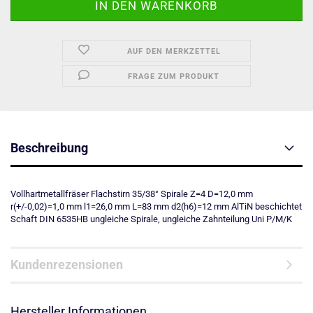
AUF DEN MERKZETTEL
FRAGE ZUM PRODUKT
Beschreibung
Vollhartmetallfräser Flachstirn 35/38° Spirale Z=4 D=12,0 mm
r(+/-0,02)=1,0 mm l1=26,0 mm L=83 mm d2(h6)=12 mm AlTiN beschichtet
Schaft DIN 6535HB ungleiche Spirale, ungleiche Zahnteilung Uni P/M/K
Kundenrezensionen
Hersteller Informationen