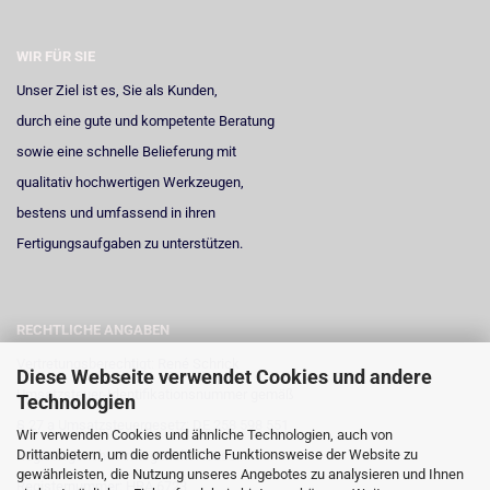
WIR FÜR SIE
Unser Ziel ist es, Sie als Kunden,
durch eine gute und kompetente Beratung
sowie eine schnelle Belieferung mit
qualitativ hochwertigen Werkzeugen,
bestens und umfassend in ihren
Fertigungsaufgaben zu unterstützen.
RECHTLICHE ANGABEN
Vertretungsberechtigt: René Schrick
Diese Webseite verwendet Cookies und andere
Umsatzsteuer-Identifikationsnummer gemäß
Technologien
§ 27 a Umsatzsteuergesetz: DE 258 598 551
Wir verwenden Cookies und ähnliche Technologien, auch von
Drittanbietern, um die ordentliche Funktionsweise der Website zu
Registergericht: Amtsgericht Neuss
gewährleisten, die Nutzung unseres Angebotes zu analysieren und Ihnen
Registernummer: HRA 6723