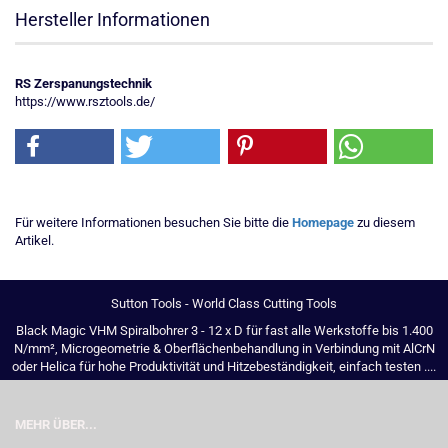
Hersteller Informationen
RS Zerspanungstechnik
https://www.rsztools.de/
Für weitere Informationen besuchen Sie bitte die
Homepage
zu diesem
Artikel.
Sutton Tools - World Class Cutting Tools
Black Magic VHM Spiralbohrer 3 - 12 x D für fast alle Werkstoffe bis 1.400
N/mm², Microgeometrie & Oberflächenbehandlung in Verbindung mit AlCrN
oder Helica für hohe Produktivität und Hitzebeständigkeit, einfach testen ....
MEHR ÜBER...