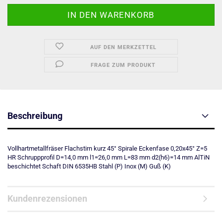
AUF DEN MERKZETTEL
FRAGE ZUM PRODUKT
Beschreibung
Vollhartmetallfräser Flachstirn kurz 45° Spirale Eckenfase 0,20x45° Z=5
HR Schruppprofil D=14,0 mm l1=26,0 mm L=83 mm d2(h6)=14 mm AlTiN
beschichtet Schaft DIN 6535HB Stahl (P) Inox (M) Guß (K)
Kundenrezensionen