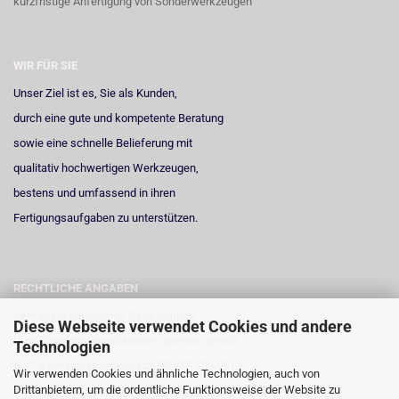
kurzfristige Anfertigung von Sonderwerkzeugen
WIR FÜR SIE
Unser Ziel ist es, Sie als Kunden,
durch eine gute und kompetente Beratung
sowie eine schnelle Belieferung mit
qualitativ hochwertigen Werkzeugen,
bestens und umfassend in ihren
Fertigungsaufgaben zu unterstützen.
RECHTLICHE ANGABEN
Vertretungsberechtigt: René Schrick
Diese Webseite verwendet Cookies und andere
Umsatzsteuer-Identifikationsnummer gemäß
Technologien
§ 27 a Umsatzsteuergesetz: DE 258 598 551
Wir verwenden Cookies und ähnliche Technologien, auch von
Drittanbietern, um die ordentliche Funktionsweise der Website zu
Registergericht: Amtsgericht Neuss