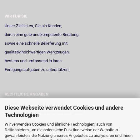
WIR FÜR SIE
Unser Ziel ist es, Sie als Kunden,
durch eine gute und kompetente Beratung
sowie eine schnelle Belieferung mit
qualitativ hochwertigen Werkzeugen,
bestens und umfassend in ihren
Fertigungsaufgaben zu unterstützen.
RECHTLICHE ANGABEN
Vertretungsberechtigt: René Schrick
Diese Webseite verwendet Cookies und andere
Umsatzsteuer-Identifikationsnummer gemäß
Technologien
§ 27 a Umsatzsteuergesetz: DE 258 598 551
Wir verwenden Cookies und ähnliche Technologien, auch von
Drittanbietern, um die ordentliche Funktionsweise der Website zu
Registergericht: Amtsgericht Neuss
gewährleisten, die Nutzung unseres Angebotes zu analysieren und Ihnen
Registernummer: HRA 6723