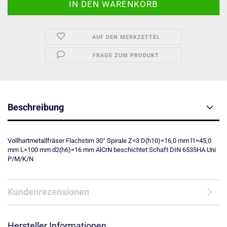
AUF DEN MERKZETTEL
FRAGE ZUM PRODUKT
Beschreibung
Vollhartmetallfräser Flachstirn 30° Spirale Z=3 D(h10)=16,0 mm l1=45,0
mm L=100 mm d2(h6)=16 mm AlCrN beschichtet Schaft DIN 6535HA Uni
P/M/K/N
Kundenrezensionen
Hersteller Informationen