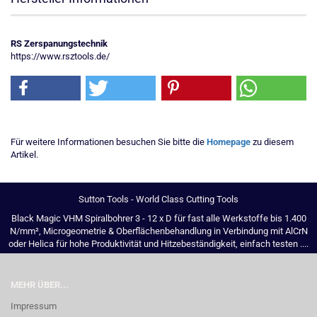
RS Zerspanungstechnik
https://www.rsztools.de/
Für weitere Informationen besuchen Sie bitte die
Homepage
zu diesem
Artikel.
Sutton Tools - World Class Cutting Tools
Black Magic VHM Spiralbohrer 3 - 12 x D für fast alle Werkstoffe bis 1.400
N/mm², Microgeometrie & Oberflächenbehandlung in Verbindung mit AlCrN
oder Helica für hohe Produktivität und Hitzebeständigkeit, einfach testen ....
MEHR ÜBER...
Impressum