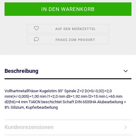
AUF DEN MERKZETTEL
FRAGE ZUM PRODUKT
Beschreibung
Vollhartmetallfräser Kugelstirn 30° Spirale Z=2 D(+0/-0,02)=2,0
mmr(+/-0,005)=1,00 mm l1=2,0 mm d3=1,92 mm l2=15 mm L=65 mm
d2(h6)=4 mm TiAlCN beschichtet Schaft DIN 6535HA Alubearbeitung >
8% Silizium, Kupferbearbeitung
Kundenrezensionen