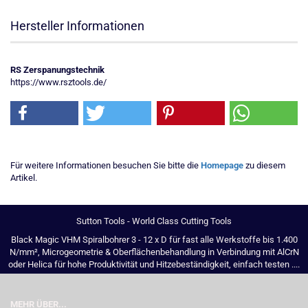
Hersteller Informationen
RS Zerspanungstechnik
https://www.rsztools.de/
Für weitere Informationen besuchen Sie bitte die
Homepage
zu diesem
Artikel.
Sutton Tools - World Class Cutting Tools
Black Magic VHM Spiralbohrer 3 - 12 x D für fast alle Werkstoffe bis 1.400
N/mm², Microgeometrie & Oberflächenbehandlung in Verbindung mit AlCrN
oder Helica für hohe Produktivität und Hitzebeständigkeit, einfach testen ....
MEHR ÜBER...