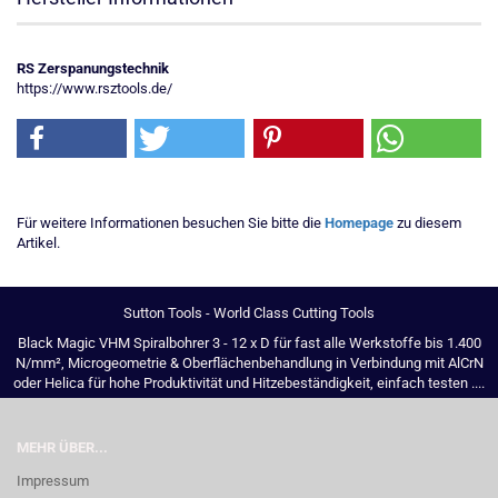
RS Zerspanungstechnik
https://www.rsztools.de/
Für weitere Informationen besuchen Sie bitte die
Homepage
zu diesem
Artikel.
Sutton Tools - World Class Cutting Tools
Black Magic VHM Spiralbohrer 3 - 12 x D für fast alle Werkstoffe bis 1.400
N/mm², Microgeometrie & Oberflächenbehandlung in Verbindung mit AlCrN
oder Helica für hohe Produktivität und Hitzebeständigkeit, einfach testen ....
MEHR ÜBER...
Impressum