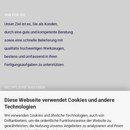
WIR FÜR SIE
Unser Ziel ist es, Sie als Kunden,
durch eine gute und kompetente Beratung
sowie eine schnelle Belieferung mit
qualitativ hochwertigen Werkzeugen,
bestens und umfassend in ihren
Fertigungsaufgaben zu unterstützen.
RECHTLICHE ANGABEN
Vertretungsberechtigt: René Schrick
Diese Webseite verwendet Cookies und andere
Umsatzsteuer-Identifikationsnummer gemäß
Technologien
§ 27 a Umsatzsteuergesetz: DE 258 598 551
Wir verwenden Cookies und ähnliche Technologien, auch von
Drittanbietern, um die ordentliche Funktionsweise der Website zu
Registergericht: Amtsgericht Neuss
gewährleisten, die Nutzung unseres Angebotes zu analysieren und Ihnen
Registernummer: HRA 6723