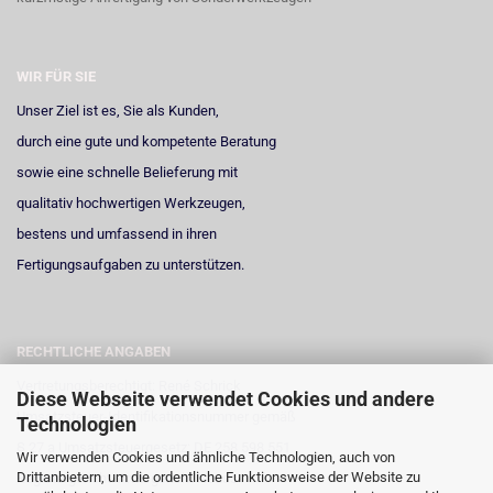
WIR FÜR SIE
Unser Ziel ist es, Sie als Kunden,
durch eine gute und kompetente Beratung
sowie eine schnelle Belieferung mit
qualitativ hochwertigen Werkzeugen,
bestens und umfassend in ihren
Fertigungsaufgaben zu unterstützen.
RECHTLICHE ANGABEN
Vertretungsberechtigt: René Schrick
Diese Webseite verwendet Cookies und andere
Umsatzsteuer-Identifikationsnummer gemäß
Technologien
§ 27 a Umsatzsteuergesetz: DE 258 598 551
Wir verwenden Cookies und ähnliche Technologien, auch von
Drittanbietern, um die ordentliche Funktionsweise der Website zu
Registergericht: Amtsgericht Neuss