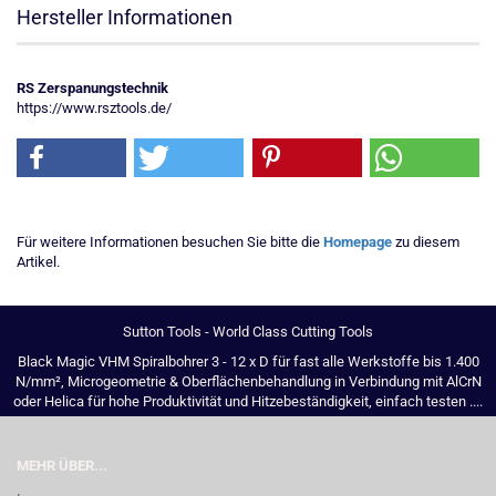
Hersteller Informationen
RS Zerspanungstechnik
https://www.rsztools.de/
Für weitere Informationen besuchen Sie bitte die
Homepage
zu diesem
Artikel.
Sutton Tools - World Class Cutting Tools
Black Magic VHM Spiralbohrer 3 - 12 x D für fast alle Werkstoffe bis 1.400
N/mm², Microgeometrie & Oberflächenbehandlung in Verbindung mit AlCrN
oder Helica für hohe Produktivität und Hitzebeständigkeit, einfach testen ....
MEHR ÜBER...