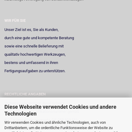
WIR FÜR SIE
Unser Ziel ist es, Sie als Kunden,
durch eine gute und kompetente Beratung
sowie eine schnelle Belieferung mit
qualitativ hochwertigen Werkzeugen,
bestens und umfassend in ihren
Fertigungsaufgaben zu unterstützen.
RECHTLICHE ANGABEN
Vertretungsberechtigt: René Schrick
Diese Webseite verwendet Cookies und andere
Umsatzsteuer-Identifikationsnummer gemäß
Technologien
§ 27 a Umsatzsteuergesetz: DE 258 598 551
Wir verwenden Cookies und ähnliche Technologien, auch von
Drittanbietern, um die ordentliche Funktionsweise der Website zu
Registergericht: Amtsgericht Neuss