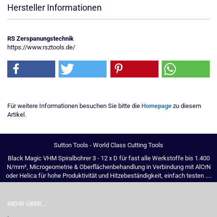
Hersteller Informationen
RS Zerspanungstechnik
https://www.rsztools.de/
Für weitere Informationen besuchen Sie bitte die
Homepage
zu diesem
Artikel.
Sutton Tools - World Class Cutting Tools
Black Magic VHM Spiralbohrer 3 - 12 x D für fast alle Werkstoffe bis 1.400
N/mm², Microgeometrie & Oberflächenbehandlung in Verbindung mit AlCrN
oder Helica für hohe Produktivität und Hitzebeständigkeit, einfach testen ....
MEHR ÜBER...