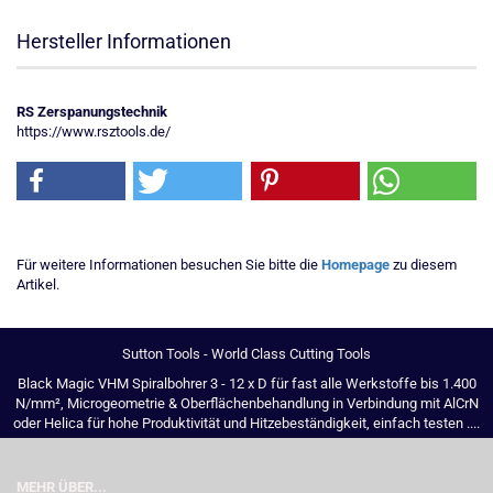
Hersteller Informationen
RS Zerspanungstechnik
https://www.rsztools.de/
Für weitere Informationen besuchen Sie bitte die
Homepage
zu diesem
Artikel.
Sutton Tools - World Class Cutting Tools
Black Magic VHM Spiralbohrer 3 - 12 x D für fast alle Werkstoffe bis 1.400
N/mm², Microgeometrie & Oberflächenbehandlung in Verbindung mit AlCrN
oder Helica für hohe Produktivität und Hitzebeständigkeit, einfach testen ....
MEHR ÜBER...