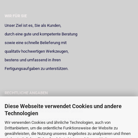
WIR FÜR SIE
Unser Ziel ist es, Sie als Kunden,
durch eine gute und kompetente Beratung
sowie eine schnelle Belieferung mit
qualitativ hochwertigen Werkzeugen,
bestens und umfassend in ihren
Fertigungsaufgaben zu unterstützen.
RECHTLICHE ANGABEN
Vertretungsberechtigt: René Schrick
Diese Webseite verwendet Cookies und andere
Umsatzsteuer-Identifikationsnummer gemäß
Technologien
§ 27 a Umsatzsteuergesetz: DE 258 598 551
Wir verwenden Cookies und ähnliche Technologien, auch von
Drittanbietern, um die ordentliche Funktionsweise der Website zu
Registergericht: Amtsgericht Neuss
gewährleisten, die Nutzung unseres Angebotes zu analysieren und Ihnen
Registernummer: HRA 6723