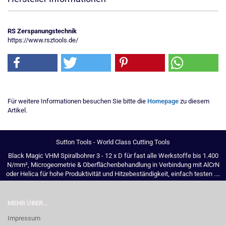
RS Zerspanungstechnik
https://www.rsztools.de/
Für weitere Informationen besuchen Sie bitte die
Homepage
zu diesem
Artikel.
Sutton Tools - World Class Cutting Tools
Black Magic VHM Spiralbohrer 3 - 12 x D für fast alle Werkstoffe bis 1.400
N/mm², Microgeometrie & Oberflächenbehandlung in Verbindung mit AlCrN
oder Helica für hohe Produktivität und Hitzebeständigkeit, einfach testen ....
MEHR ÜBER...
Impressum