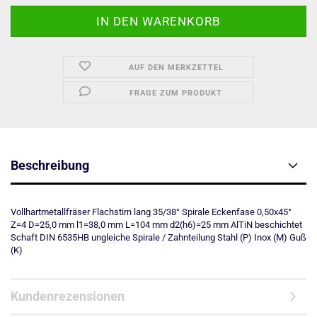
AUF DEN MERKZETTEL
FRAGE ZUM PRODUKT
Beschreibung
Vollhartmetallfräser Flachstirn lang 35/38° Spirale Eckenfase 0,50x45°
Z=4 D=25,0 mm l1=38,0 mm L=104 mm d2(h6)=25 mm AlTiN beschichtet
Schaft DIN 6535HB ungleiche Spirale / Zahnteilung Stahl (P) Inox (M) Guß
(K)
Kundenrezensionen