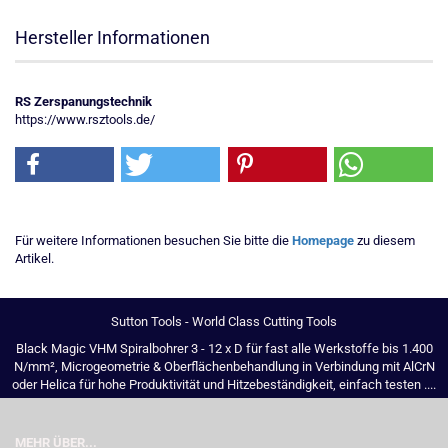
Hersteller Informationen
RS Zerspanungstechnik
https://www.rsztools.de/
Für weitere Informationen besuchen Sie bitte die
Homepage
zu diesem
Artikel.
Sutton Tools - World Class Cutting Tools
Black Magic VHM Spiralbohrer 3 - 12 x D für fast alle Werkstoffe bis 1.400
N/mm², Microgeometrie & Oberflächenbehandlung in Verbindung mit AlCrN
oder Helica für hohe Produktivität und Hitzebeständigkeit, einfach testen ....
MEHR ÜBER...