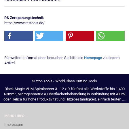
RS Zerspanungstechnik
https://www.rsztools.de/
Für weitere Informationen besuchen Sie bitte die
Homepage
zu diesem
Artikel.
Sutton Tools - World Class Cutting Tools
Black Magic VHM Spiralbohrer 3 - 12 x D für fast alle Werkstoffe bis 1.400
N/mm², Microgeometrie & Oberflächenbehandlung in Verbindung mit AlCrN
oder Helica für hohe Produktivität und Hitzebeständigkeit, einfach testen ....
MEHR ÜBER...
Impressum