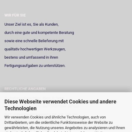
WIR FÜR SIE
Unser Ziel ist es, Sie als Kunden,
durch eine gute und kompetente Beratung
sowie eine schnelle Belieferung mit
qualitativ hochwertigen Werkzeugen,
bestens und umfassend in ihren
Fertigungsaufgaben zu unterstützen.
RECHTLICHE ANGABEN
Vertretungsberechtigt: René Schrick
Diese Webseite verwendet Cookies und andere
Umsatzsteuer-Identifikationsnummer gemäß
Technologien
§ 27 a Umsatzsteuergesetz: DE 258 598 551
Wir verwenden Cookies und ähnliche Technologien, auch von
Drittanbietern, um die ordentliche Funktionsweise der Website zu
Registergericht: Amtsgericht Neuss
gewährleisten, die Nutzung unseres Angebotes zu analysieren und Ihnen
Registernummer: HRA 6723