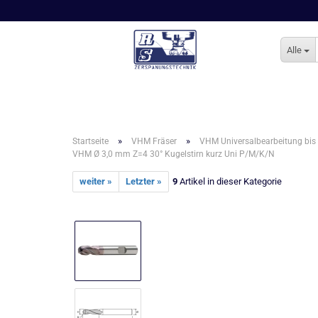
Alle
»
»
Startseite
VHM Fräser
VHM Universalbearbeitung bis
VHM Ø 3,0 mm Z=4 30° Kugelstirn kurz Uni P/M/K/N
weiter »
Letzter »
9
Artikel in dieser Kategorie