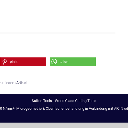
pin it
teilen
u diesem Artikel.
Sutton Tools - World Class Cutting Tools
00 N/mm², Microgeometrie & Oberflächenbehandlung in Verbindung mit AlCrN oder 