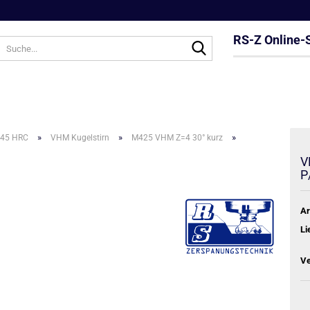
RS-Z Online-
Suche...
»
»
»
 45 HRC
VHM Kugelstirn
M425 VHM Z=4 30° kurz
V
P
Ar
Li
Ve