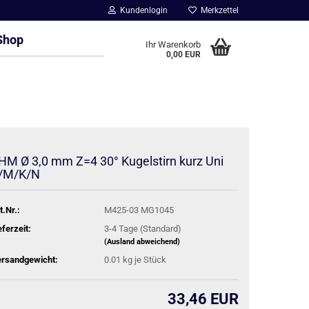
Kundenlogin
Merkzettel
Shop
Ihr Warenkorb
0,00 EUR
HM Ø 3,0 mm Z=4 30° Kugelstirn kurz Uni
/M/K/N
t.Nr.:
M425-03 MG1045
eferzeit:
3-4 Tage (Standard)
(Ausland abweichend)
rsandgewicht:
0.01
kg je Stück
33,46 EUR