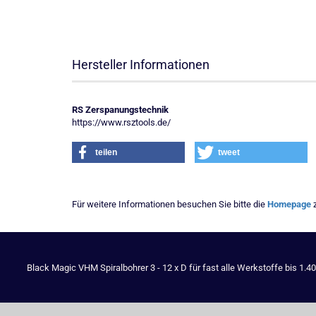
Hersteller Informationen
RS Zerspanungstechnik
https://www.rsztools.de/
teilen
tweet
Für weitere Informationen besuchen Sie bitte die
Homepage
z
Black Magic VHM Spiralbohrer 3 - 12 x D für fast alle Werkstoffe bis 1.4