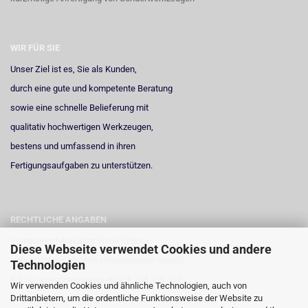
WIR FÜR SIE
Unser Ziel ist es, Sie als Kunden,
durch eine gute und kompetente Beratung
sowie eine schnelle Belieferung mit
qualitativ hochwertigen Werkzeugen,
bestens und umfassend in ihren
Fertigungsaufgaben zu unterstützen.
RECHTLICHE ANGABEN
Vertretungsberechtigt: René Schrick
Diese Webseite verwendet Cookies und andere
Umsatzsteuer-Identifikationsnummer gemäß
Technologien
§ 27 a Umsatzsteuergesetz: DE 258 598 551
Wir verwenden Cookies und ähnliche Technologien, auch von
Drittanbietern, um die ordentliche Funktionsweise der Website zu
Registergericht: Amtsgericht Neuss