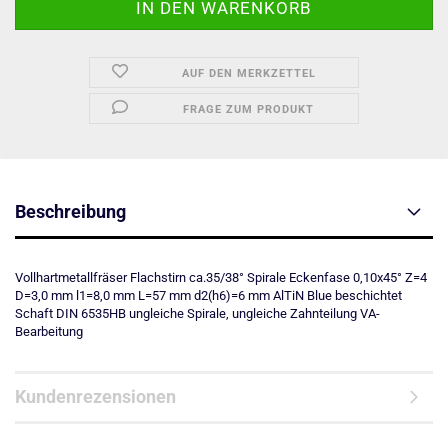
AUF DEN MERKZETTEL
FRAGE ZUM PRODUKT
Beschreibung
Vollhartmetallfräser Flachstirn ca.35/38° Spirale Eckenfase 0,10x45° Z=4
D=3,0 mm l1=8,0 mm L=57 mm d2(h6)=6 mm AlTiN Blue beschichtet
Schaft DIN 6535HB ungleiche Spirale, ungleiche Zahnteilung VA-
Bearbeitung
Kundenrezensionen