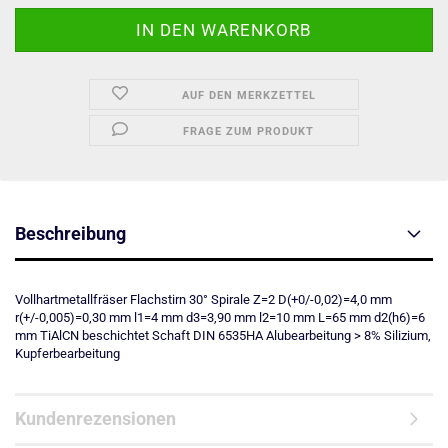
AUF DEN MERKZETTEL
FRAGE ZUM PRODUKT
Beschreibung
Vollhartmetallfräser Flachstirn 30° Spirale Z=2 D(+0/-0,02)=4,0 mm
r(+/-0,005)=0,30 mm l1=4 mm d3=3,90 mm l2=10 mm L=65 mm d2(h6)=6
mm TiAlCN beschichtet Schaft DIN 6535HA Alubearbeitung > 8% Silizium,
Kupferbearbeitung
Kundenrezensionen