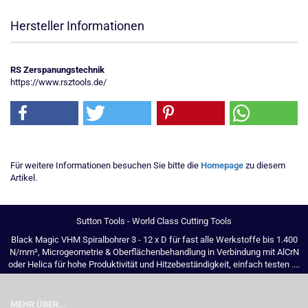
Hersteller Informationen
RS Zerspanungstechnik
https://www.rsztools.de/
Für weitere Informationen besuchen Sie bitte die
Homepage
zu diesem
Artikel.
Sutton Tools - World Class Cutting Tools
Black Magic VHM Spiralbohrer 3 - 12 x D für fast alle Werkstoffe bis 1.400
N/mm², Microgeometrie & Oberflächenbehandlung in Verbindung mit AlCrN
oder Helica für hohe Produktivität und Hitzebeständigkeit, einfach testen ....
MEHR ÜBER...