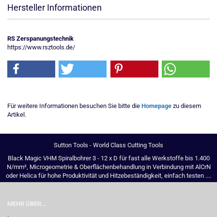
Hersteller Informationen
RS Zerspanungstechnik
https://www.rsztools.de/
Für weitere Informationen besuchen Sie bitte die
Homepage
zu diesem
Artikel.
Sutton Tools - World Class Cutting Tools
Black Magic VHM Spiralbohrer 3 - 12 x D für fast alle Werkstoffe bis 1.400
N/mm², Microgeometrie & Oberflächenbehandlung in Verbindung mit AlCrN
oder Helica für hohe Produktivität und Hitzebeständigkeit, einfach testen ....
MEHR ÜBER...