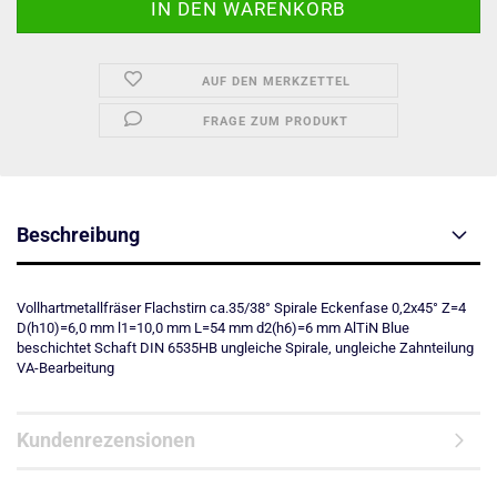
AUF DEN MERKZETTEL
FRAGE ZUM PRODUKT
Beschreibung
Vollhartmetallfräser Flachstirn ca.35/38° Spirale Eckenfase 0,2x45° Z=4
D(h10)=6,0 mm l1=10,0 mm L=54 mm d2(h6)=6 mm AlTiN Blue
beschichtet Schaft DIN 6535HB ungleiche Spirale, ungleiche Zahnteilung
VA-Bearbeitung
Kundenrezensionen