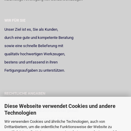
WIR FÜR SIE
Unser Ziel ist es, Sie als Kunden,
durch eine gute und kompetente Beratung
sowie eine schnelle Belieferung mit
qualitativ hochwertigen Werkzeugen,
bestens und umfassend in ihren
Fertigungsaufgaben zu unterstützen.
RECHTLICHE ANGABEN
Vertretungsberechtigt: René Schrick
Diese Webseite verwendet Cookies und andere
Umsatzsteuer-Identifikationsnummer gemäß
Technologien
§ 27 a Umsatzsteuergesetz: DE 258 598 551
Wir verwenden Cookies und ähnliche Technologien, auch von
Drittanbietern, um die ordentliche Funktionsweise der Website zu
Registergericht: Amtsgericht Neuss