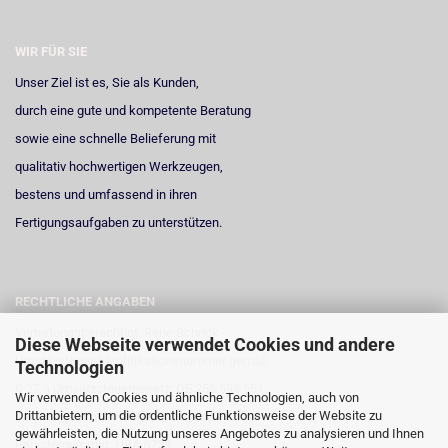
WIR FÜR SIE
Unser Ziel ist es, Sie als Kunden,
durch eine gute und kompetente Beratung
sowie eine schnelle Belieferung mit
qualitativ hochwertigen Werkzeugen,
bestens und umfassend in ihren
Fertigungsaufgaben zu unterstützen.
RECHTLICHE ANGABEN
Vertretungsberechtigt: René Schrick
Diese Webseite verwendet Cookies und andere
Umsatzsteuer-Identifikationsnummer gemäß
Technologien
§ 27 a Umsatzsteuergesetz: DE 258 598 551
Wir verwenden Cookies und ähnliche Technologien, auch von
Drittanbietern, um die ordentliche Funktionsweise der Website zu
Registergericht: Amtsgericht Neuss
gewährleisten, die Nutzung unseres Angebotes zu analysieren und Ihnen
Registernummer: HRA 6723