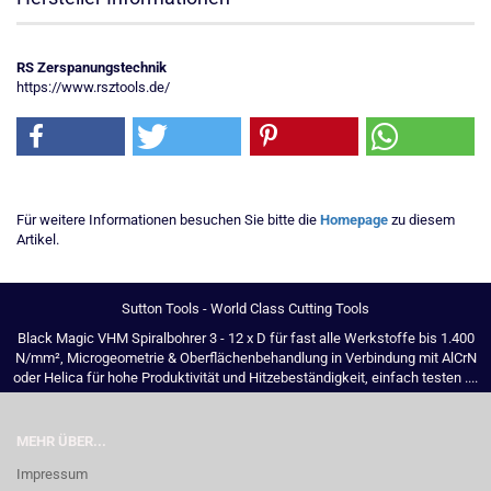
RS Zerspanungstechnik
https://www.rsztools.de/
Für weitere Informationen besuchen Sie bitte die
Homepage
zu diesem
Artikel.
Sutton Tools - World Class Cutting Tools
Black Magic VHM Spiralbohrer 3 - 12 x D für fast alle Werkstoffe bis 1.400
N/mm², Microgeometrie & Oberflächenbehandlung in Verbindung mit AlCrN
oder Helica für hohe Produktivität und Hitzebeständigkeit, einfach testen ....
MEHR ÜBER...
Impressum