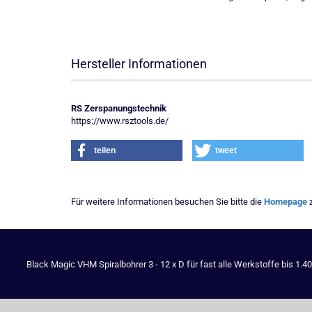
Hersteller Informationen
RS Zerspanungstechnik
https://www.rsztools.de/
teilen
tweet
Für weitere Informationen besuchen Sie bitte die
Homepage
z
Black Magic VHM Spiralbohrer 3 - 12 x D für fast alle Werkstoffe bis 1.4