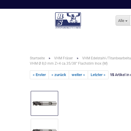
Alle
»
»
Startseite
VHM Fräser
VHM Edelstahl-/Titanbearbeit
VHM Ø 8,0 mm Z=4 ca.35/38° Flachstirn Inox (M)
« Erster
« zurück
weiter »
Letzter »
15
Artikel in