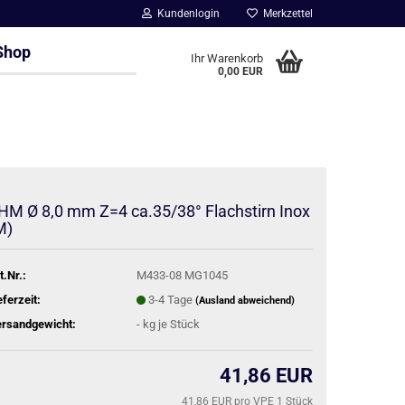
Kundenlogin
Merkzettel
Shop
Ihr Warenkorb
0,00 EUR
HM Ø 8,0 mm Z=4 ca.35/38° Flachstirn Inox
M)
t.Nr.:
M433-08 MG1045
eferzeit:
3-4 Tage
(Ausland abweichend)
rsandgewicht:
-
kg je Stück
41,86 EUR
41,86 EUR pro VPE 1 Stück