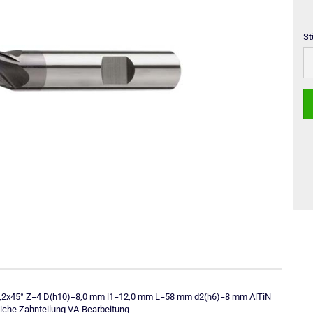
St
St
se 0,2x45° Z=4 D(h10)=8,0 mm l1=12,0 mm L=58 mm d2(h6)=8 mm AlTiN
eiche Zahnteilung VA-Bearbeitung