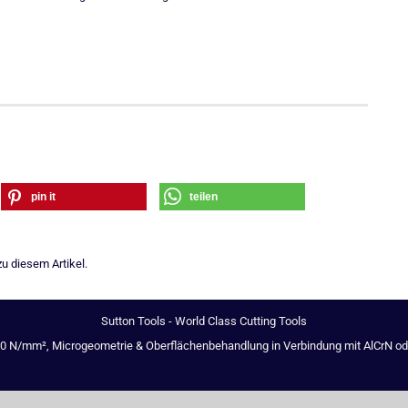
pin it
teilen
u diesem Artikel.
Sutton Tools - World Class Cutting Tools
00 N/mm², Microgeometrie & Oberflächenbehandlung in Verbindung mit AlCrN oder 