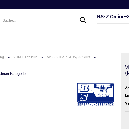
RS-Z Online-
Suche...
»
»
»
ung
VHM Flachstirn
M433 VHM Z=4 35/38° kurz
V
(
 dieser Kategorie
Ar
Li
Ve