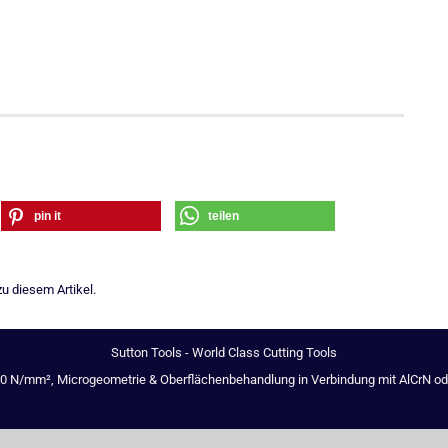
pin it
teilen
u diesem Artikel.
Sutton Tools - World Class Cutting Tools
00 N/mm², Microgeometrie & Oberflächenbehandlung in Verbindung mit AlCrN oder 