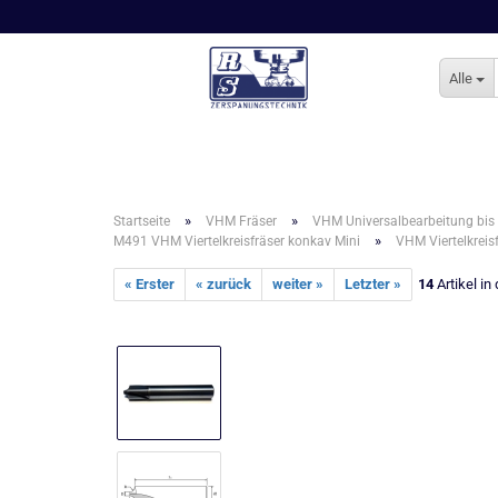
Alle
»
»
Startseite
VHM Fräser
VHM Universalbearbeitung bis
»
M491 VHM Viertelkreisfräser konkav Mini
VHM Viertelkrei
« Erster
« zurück
weiter »
Letzter »
14
Artikel in