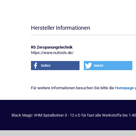
Hersteller Informationen
RS Zerspanungstechnik
https://www.rsztools.de/
teilen
tweet
Für weitere Informationen besuchen Sie bitte die
Homepage
z
Black Magic VHM Spiralbohrer 3 - 12 x D für fast alle Werkstoffe bis 1.4