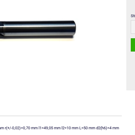
St
St
1,5 mm r(+/-0,02)=0,70 mm l1=49,05 mm l2=10 mm L=50 mm d2(h6)=4 mm