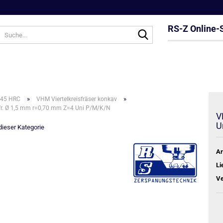
RS-Z Online-
Suche...
»
»
 45 HRC
VHM Viertelkreisfräser konkav
sfr. Ø 1,5 mm r=0,70 mm Z=4 Uni P/M/K/N
V
U
 dieser Kategorie
Ar
Li
Ve