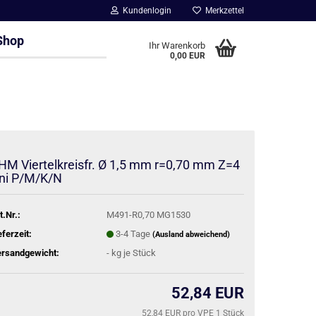
Kundenlogin
Merkzettel
Shop
Ihr Warenkorb
0,00 EUR
HM Viertelkreisfr. Ø 1,5 mm r=0,70 mm Z=4
ni P/M/K/N
t.Nr.:
M491-R0,70 MG1530
eferzeit:
3-4 Tage
(Ausland abweichend)
rsandgewicht:
-
kg je Stück
52,84 EUR
52,84 EUR pro VPE 1 Stück