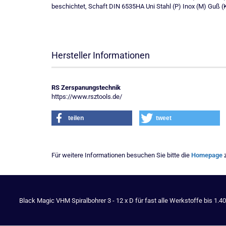
beschichtet, Schaft DIN 6535HA Uni Stahl (P) Inox (M) Guß (
Hersteller Informationen
RS Zerspanungstechnik
https://www.rsztools.de/
teilen
tweet
Für weitere Informationen besuchen Sie bitte die
Homepage
z
Black Magic VHM Spiralbohrer 3 - 12 x D für fast alle Werkstoffe bis 1.4