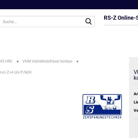
RS-Z Online-
Suche...
»
»
 45 HRC
VHM Viertelkreisfräser konkav
V
0 mm Z=4 Uni P/M/K
k
Ar
Li
Ve