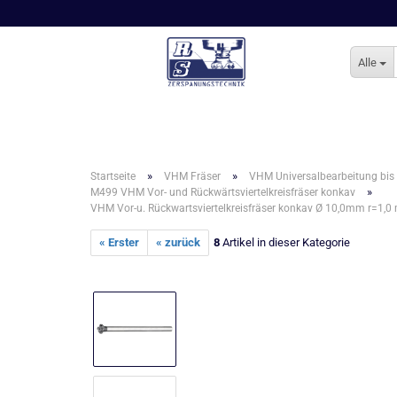
Alle
»
»
Startseite
VHM Fräser
VHM Universalbearbeitung bis
»
M499 VHM Vor- und Rückwärtsviertelkreisfräser konkav
VHM Vor-u. Rückwartsviertelkreisfräser konkav Ø 10,0mm r=1,
« Erster
« zurück
8
Artikel in dieser Kategorie