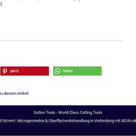
K)
pin it
teilen
u diesem Artikel.
Sutton Tools - World Class Cutting Tools
00 N/mm², Microgeometrie & Oberflächenbehandlung in Verbindung mit AlCrN oder 