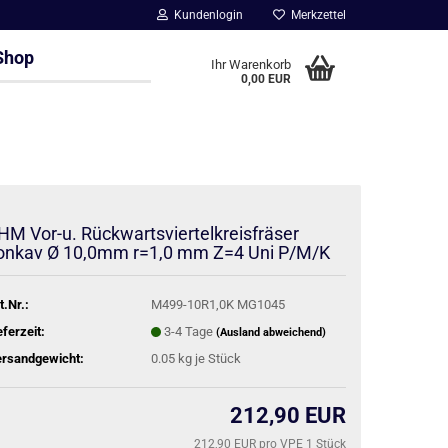
Kundenlogin
Merkzettel
Shop
Ihr Warenkorb
0,00 EUR
HM Vor-u. Rückwartsviertelkreisfräser
onkav Ø 10,0mm r=1,0 mm Z=4 Uni P/M/K
t.Nr.:
M499-10R1,0K MG1045
eferzeit:
3-4 Tage
(Ausland abweichend)
rsandgewicht:
0.05
kg je Stück
212,90 EUR
212,90 EUR pro VPE 1 Stück