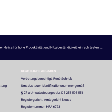
Helica für hohe Produktivität und Hitzebeständigkeit, einfach testen ....
RECHTLICHE ANGABEN
Vertretungsberechtigt: René Schrick
atung
Umsatzsteuer-Identifikationsnummer gemäß
§ 27 a Umsatzsteuergesetz: DE 258 598 551
Registergericht: Amtsgericht Neuss
Registernummer: HRA 6723