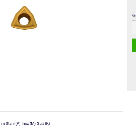
St
St
 Stahl (P) Inox (M) Guß (K)