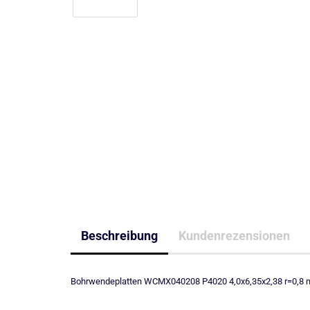
Beschreibung
Kundenrezensionen
Bohrwendeplatten WCMX040208 P4020 4,0x6,35x2,38 r=0,8 mm