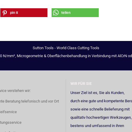
pin it
teilen
Sutton Tools - World Class Cutting Tools
00 N/mm², Microgeometrie & Oberflächenbehandlung in Verbindung mit AlCrN oder 
WIR FÜR SIE
vice verstehen wir:
Unser Ziel ist es, Sie als Kunden,
durch eine gute und kompetente Ber
e Beratung telefonisch und vor Ort
sowie eine schnelle Belieferung mit
eifservice
qualitativ hochwertigen Werkzeugen,
tungsservice
bestens und umfassend in ihren