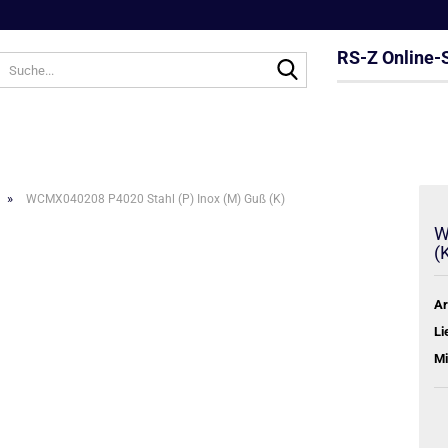
RS-Z Online-
Suche...
»
WCMX040208 P4020 Stahl (P) Inox (M) Guß (K)
W
(
Ar
Li
Mi