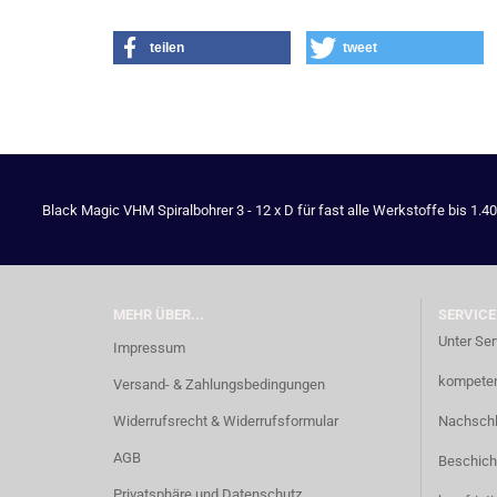
teilen
tweet
Black Magic VHM Spiralbohrer 3 - 12 x D für fast alle Werkstoffe bis 1.4
MEHR ÜBER...
SERVICE
Unter Ser
Impressum
kompetent
Versand- & Zahlungsbedingungen
Widerrufsrecht & Widerrufsformular
Nachschl
AGB
Beschich
Privatsphäre und Datenschutz