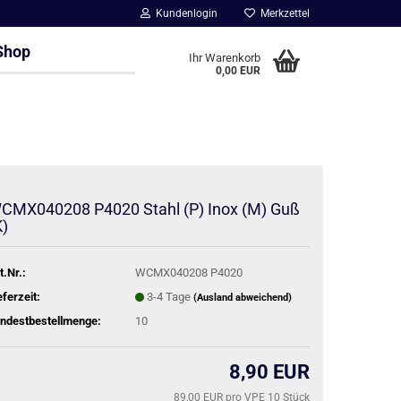
Kundenlogin
Merkzettel
Shop
Ihr Warenkorb
0,00 EUR
CMX040208 P4020 Stahl (P) Inox (M) Guß
K)
t.Nr.:
WCMX040208 P4020
eferzeit:
3-4 Tage
(Ausland abweichend)
ndestbestellmenge:
10
8,90 EUR
89,00 EUR pro VPE 10 Stück